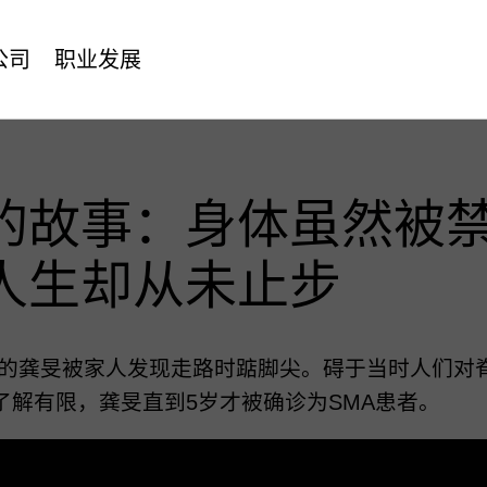
公司
职业发展
的故事：身体虽然被
人生却从未止步
1岁的龚旻被家人发现走路时踮脚尖。碍于当时人们对
) 的了解有限，龚旻直到5岁才被确诊为SMA患者。