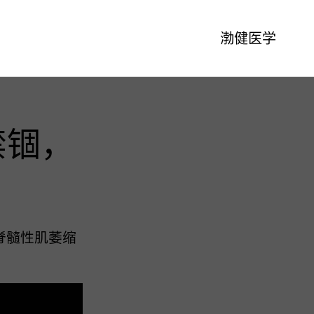
渤健医学
禁锢，
脊髓性肌萎缩