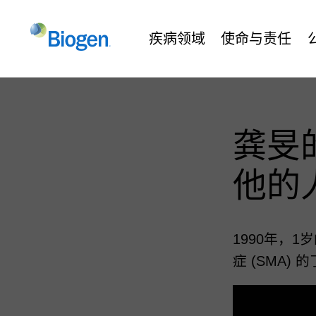
疾病领域
使命与责任
龚旻
他的
1990年，
症 (SMA