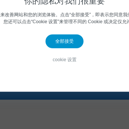
你的隐私对我们很重要
弃以自己的力量和命运抗争。
ie 来改善网站和您的浏览体验。点击“全部接受”，即表示您同意我们如
。 您还可以点击“Cookie 设置”来管理不同的 Cookie 或决定仅允
，龚旻由衷地希望自己可以越来越好，多陪陪家人，
”的生活对于目前的他来说，不再是遥不可及的梦想
全部接受
cookie 设置
以下内容感兴趣: 脊髓性肌萎